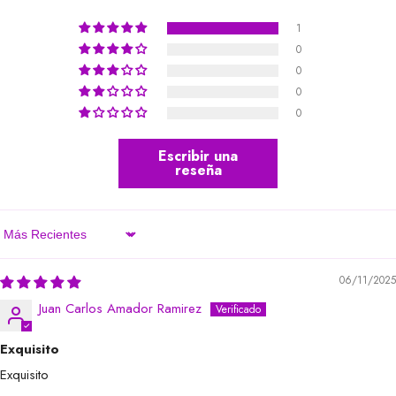
1
0
0
0
0
Escribir una
reseña
Sort By
06/11/2025
Juan Carlos Amador Ramirez
Exquisito
Exquisito