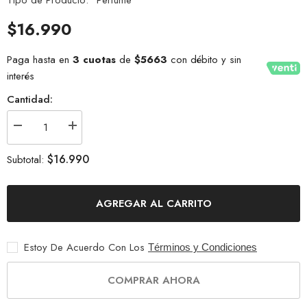
Tipo de Producto:
Perfume
$16.990
Paga hasta en
3 cuotas
de
$5663
con débito y sin
interés
Cantidad:
Disminuir
Aumentar
cantidad
la
para
cantidad
$16.990
Subtotal:
IMPERIUM
paraIMPERIUM
EDP
EDP
100ML
100ML
AGREGAR AL CARRITO
Estoy De Acuerdo Con Los
Términos y Condiciones
COMPRAR AHORA