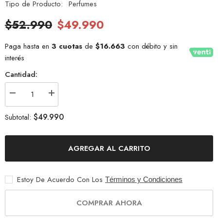
Tipo de Producto:
Perfumes
$52.990
$49.990
Paga hasta en
3 cuotas
de
$16.663
con débito y sin
interés
Cantidad:
Disminuir
Aumentar
cantidad
la
para
cantidad
$49.990
Subtotal:
Al
paraAl
Haramain
Haramain
French
French
Collection
Collection
AGREGAR AL CARRITO
Azure
Azure
Hombre
Hombre
100
100
ML
ML
EDP
EDP
Estoy De Acuerdo Con Los
Términos y Condiciones
COMPRAR AHORA